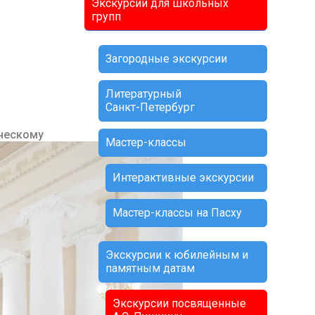
Экскурсии для школьных
групп
Загородные экскурсии
Литературный
Санкт-Петербург
ческому
Мастер-классы
Интерактивные экскурсии
Мастер-классы на Пасху
Экскурсии к юбилейным и
памятным датам
Экскурсии посвященные