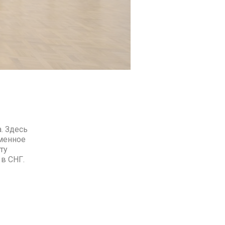
. Здесь
еменное
ту
 в СНГ.