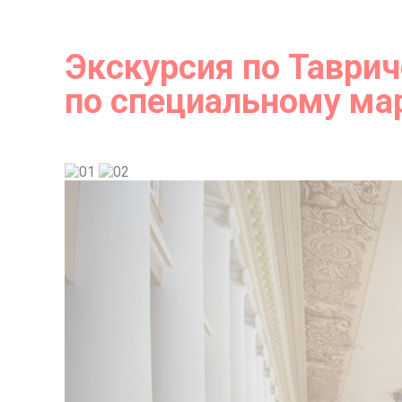
Экскурсия по Таври
по специальному ма