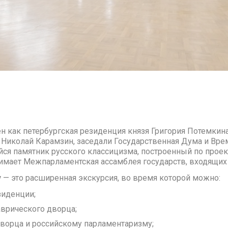
н как петербургская резиденция князя Григория Потемкина
 Николай Карамзин, заседали Государственная Дума и Вр
ся памятник русского классицизма, построенный по проек
анимает Межпарламентская ассамблея государств, входящих
у
— это расширенная экскурсия, во время которой можно:
зиденции;
аврического дворца;
ворца и российскому парламентаризму;