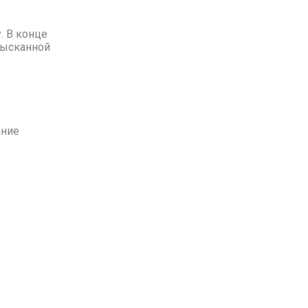
. В конце
зысканной
ание