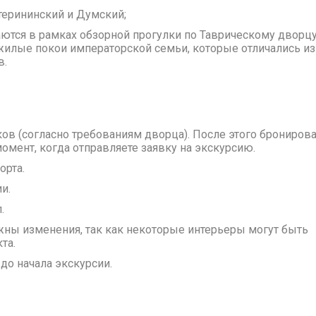
терининский и Думский;
ются в рамках обзорной прогулки по Таврическому дворцу
ь жилые покои императорской семьи, которые отличались и
в.
ов (согласно требованиям дворца). После этого брониров
момент, когда отправляете заявку на экскурсию.
орта.
и.
.
жны изменения, так как некоторые интерьеры могут быть
та.
 до начала экскурсии.