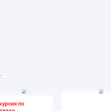
.
курсия по
тавке