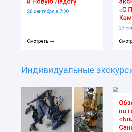
и Новую Ладогу
экс
«С 
26 сентября в 7:30
Кам
27 се
Смотреть
Смот
Индивидуальные экскурс
Обз
по 
«Бл
Сан