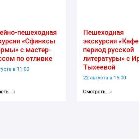
ейно-пешеходная
Пешеходная
курсия «Сфинксы
экскурсия «Каф
ормы» с мастер-
период русской
ссом по отливке
литературы» с И
Тыхеевой
густа в 11:00
22 августа в 16:00
реть
Смотреть