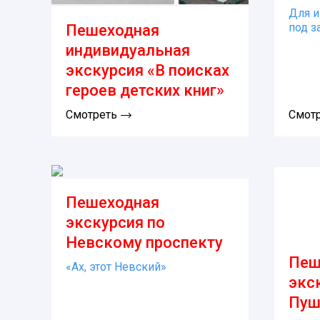
Для и
под з
Пешеходная
индивидуальная
экскурсия «В поисках
героев детских книг»
Смотреть
Смот
Пешеходная
экскурсия по
Невскому проспекту
Пеш
«Ах, этот Невский»
экс
Пуш