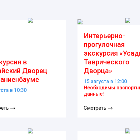
Интерьерно-
прогулочная
экскурсия «Усад
курсия в
Таврического
айский Дворец
Дворца»
раниенбауме
15 августа в 12:00
Необходимы паспортн
уста в 10:30
данные!
реть
Смотреть