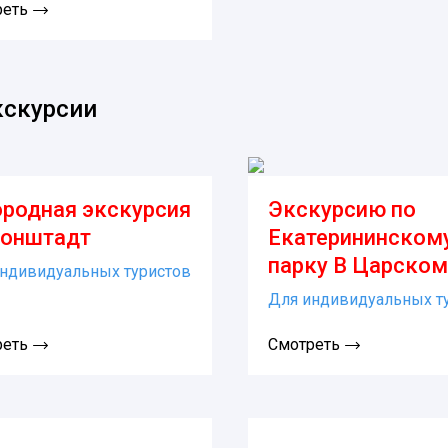
реть
кскурсии
ородная экскурсия
Экскурсию по
ронштадт
Екатерининском
парку В Царском
ндивидуальных туристов
Для индивидуальных т
реть
Смотреть