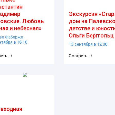
нстантин
ладимир
Экскурсия «Ста
овские. Любовь
дом на Палевско
ная и небесная»
детстве и юност
Ольги Берггольц
зее Фаберже
нтября в 18:10
13 сентября в 12:00
реть
Смотреть
еходная