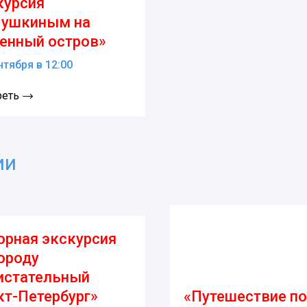
курсия
Пушкиным на
енный остров»
нтября в 12:00
реть
ии
орная экскурсия
городу
истательный
кт-Петербург»
«Путешествие по