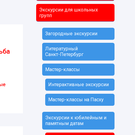
Экскурсии для школьных
групп
Загородные экскурсии
Литературный
ьба
Санкт-Петербург
Мастер-классы
ые
Интерактивные экскурсии
Мастер-классы на Пасху
Экскурсии к юбилейным и
памятным датам