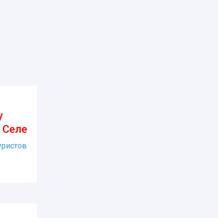
у
 Селе
уристов