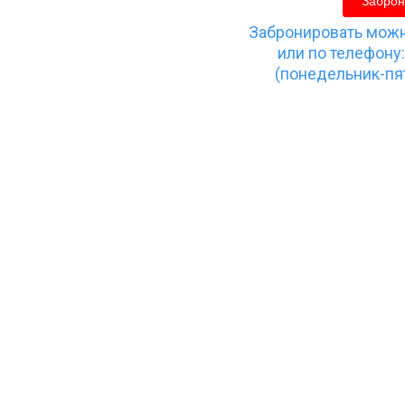
Заброн
Забронировать можн
или по телефону
(понедельник-пят